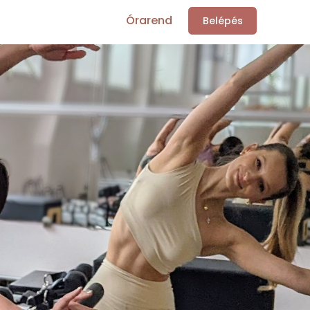
Órarend
Belépés