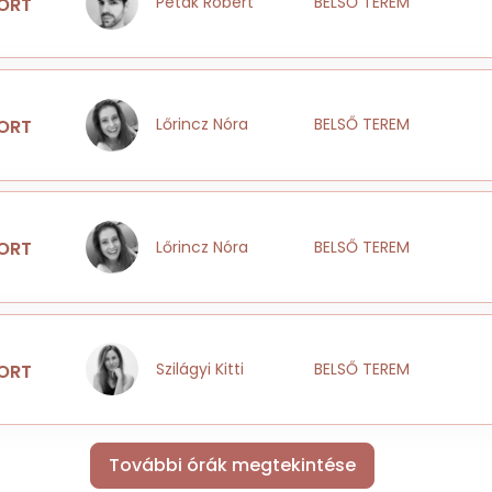
Peták Róbert
BELSŐ TEREM
ORT
Lőrincz Nóra
BELSŐ TEREM
ORT
Lőrincz Nóra
BELSŐ TEREM
ORT
Szilágyi Kitti
BELSŐ TEREM
ORT
További órák megtekintése